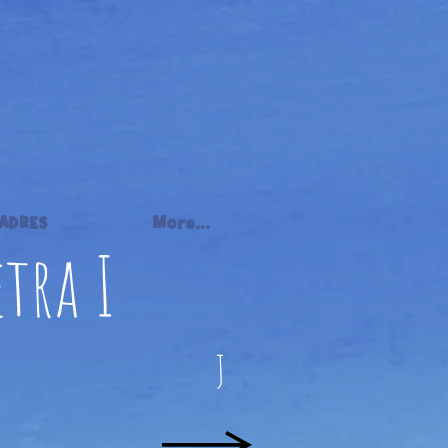
ADRES
More...
etra I
J