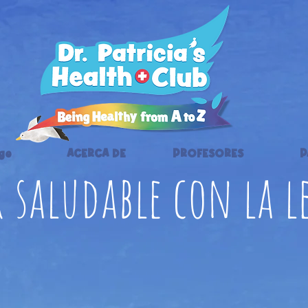
ge
ACERCA DE
PROFESORES
P
r saludable con la l