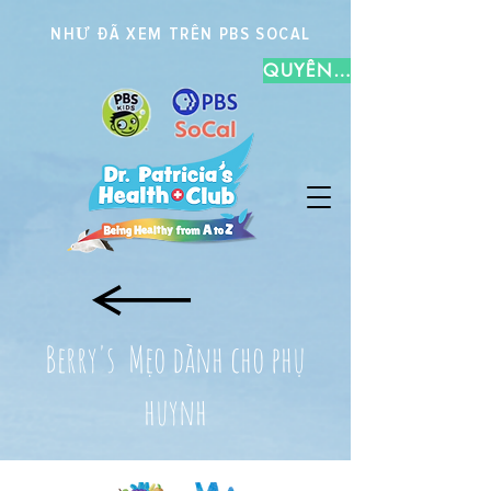
NHƯ ĐÃ XEM TRÊN PBS SOCAL
QUYÊN TẶNG
Berry's Mẹo dành cho phụ
huynh