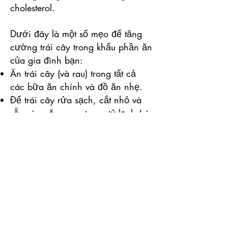
cholesterol.
Dưới đây là một số mẹo để tăng
cường trái cây trong khẩu phần ăn
của gia đình bạn:
Ăn trái cây (và rau) trong tất cả
các bữa ăn chính và đồ ăn nhẹ.
Để trái cây rửa sạch, cắt nhỏ và
sẵn sàng ăn ngay trong tủ lạnh (ví
dụ như cắt dứa, rửa sạch quả
mọng hoặc cắt dưa hấu)
Hãy để các mùa truyền cảm hứng
cho sự lựa chọn trái cây của bạn.
Trái cây theo mùa sẽ có giá thấp
hơn, hương vị ngon hơn và mang
đến cho chế độ ăn uống của bạn
sự đa dạng tự nhiên.